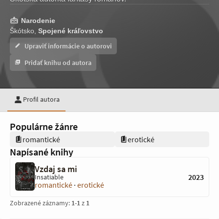
Narodenie
Škótsko,
Spojené kráľovstvo
Upraviť informácie o autorovi
Pridať knihu od autora
Profil autora
Populárne žánre
romantické
erotické
Napísané knihy
Vzdaj sa mi
2023
Insatiable
romantické
·
erotické
Zobrazené záznamy:
1
-
1
z
1