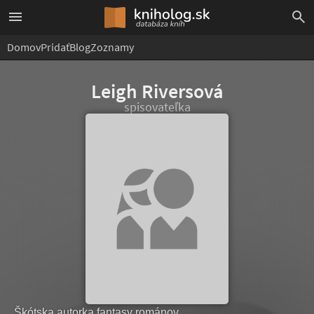
Domov
Pridať
Blog
Zoznamy
Leigh Riversová
spisovateľka
Škótska autorka fantasy románov.