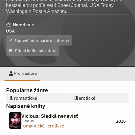
bestsellerov podľa Wall Street Journal, USA Today,
Washington Post a Amazonu.
Narodenie
USA
Upraviť informácie o autorovi
Pridať knihu od autora
Profil autora
Populárne žánre
romantické
erotické
Napísané knihy
Vicious: Sladká nenávisť
2016
Vicious
romantické
·
erotické