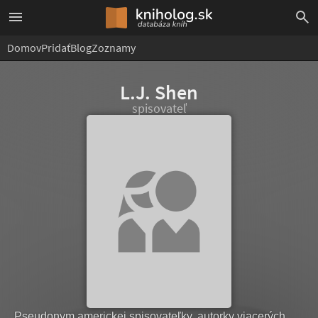
Domov
Pridať
Blog
Zoznamy
L.J. Shen
spisovateľ
Pseudonym americkej spisovateľky, autorky viacerých