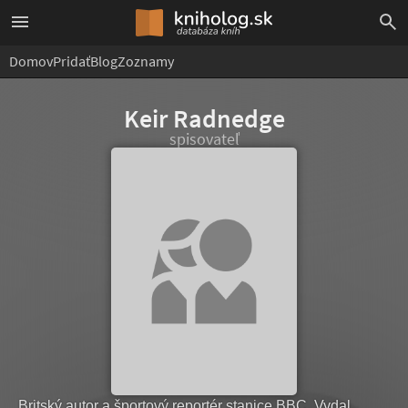
Domov
Pridať
Blog
Zoznamy
Keir Radnedge
spisovateľ
Britský autor a športový reportér stanice BBC. Vydal