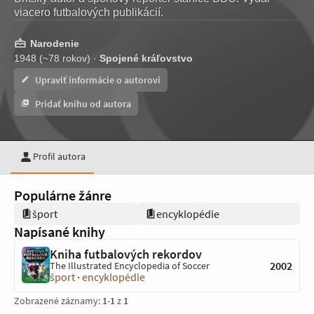
viacero futbalových publikácií.
Narodenie
1948 (~78 rokov) ·
Spojené kráľovstvo
Upraviť informácie o autorovi
Pridať knihu od autora
Profil autora
Populárne žánre
šport
encyklopédie
Napísané knihy
Kniha futbalových rekordov
2002
The Illustrated Encyclopedia of Soccer
šport
·
encyklopédie
Zobrazené záznamy:
1
-
1
z
1