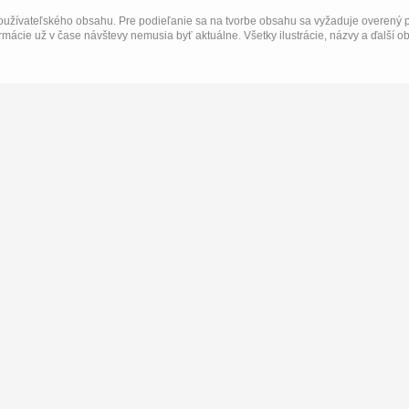
užívateľského obsahu. Pre podieľanie sa na tvorbe obsahu sa vyžaduje overený p
rmácie už v čase návštevy nemusia byť aktuálne. Všetky ilustrácie, názvy a ďalší o