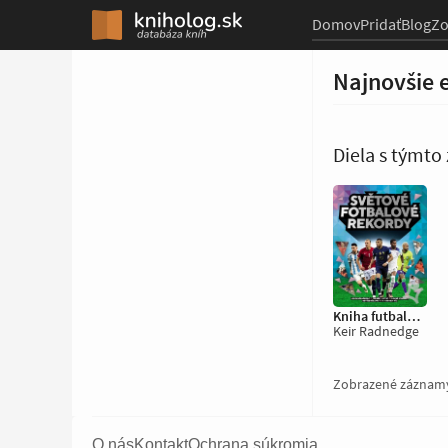
Domov
Pridať
Blog
Z
Najnovšie 
Diela s týmt
Kniha futbalových rekordov
Keir Radnedge
Zobrazené záznam
O nás
Kontakt
Ochrana súkromia