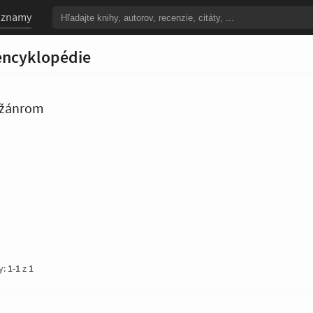
oznamy
encyklopédie
o žánrom
y:
1
-
1
z
1