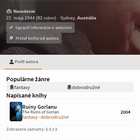
Narodenie
22. mája 1944 (82 rokov) · Sydney,
Austrália
Upraviť informácie o autorovi
Pridať knihu od autora
Profil autora
Populárne žánre
fantasy
dobrodružné
Napísané knihy
Ruiny Gorlanu
2004
The Ruins of Gorlan
fantasy
·
dobrodružné
Zobrazené záznamy:
1
-
1
z
1