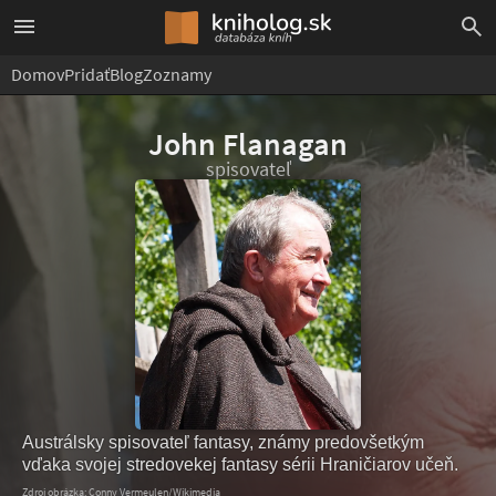
Domov
Pridať
Blog
Zoznamy
John Flanagan
spisovateľ
Austrálsky spisovateľ fantasy, známy predovšetkým
vďaka svojej stredovekej fantasy sérii Hraničiarov učeň.
Zdroj obrázka: Conny Vermeulen/Wikimedia