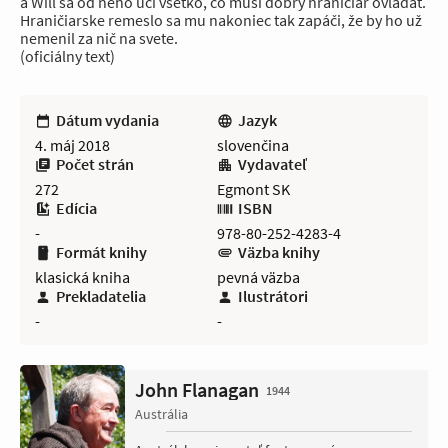
a Will sa od neho učí všetko, čo musí dobrý hraničiar ovládať.
Hraničiarske remeslo sa mu nakoniec tak zapáči, že by ho už
nemenil za nič na svete.
(oficiálny text)
Dátum vydania
Jazyk
4. máj 2018
slovenčina
Počet strán
Vydavateľ
272
Egmont SK
Edícia
ISBN
-
978-80-252-4283-4
Formát knihy
Väzba knihy
klasická kniha
pevná väzba
Prekladatelia
Ilustrátori
-
-
John Flanagan
1944
Austrália