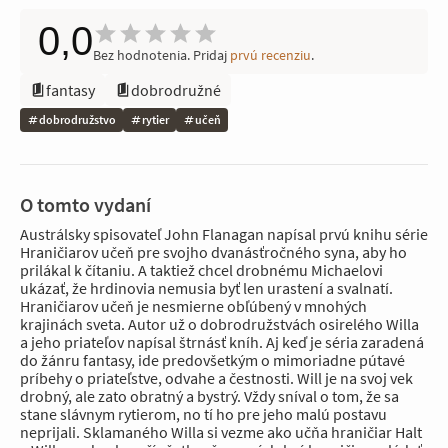
0,0
Bez hodnotenia. Pridaj
prvú recenziu
.
fantasy
dobrodružné
dobrodružstvo
rytier
učeň
O tomto vydaní
Austrálsky spisovateľ John Flanagan napísal prvú knihu série
Hraničiarov učeň pre svojho dvanásťročného syna, aby ho
prilákal k čítaniu. A taktiež chcel drobnému Michaelovi
ukázať, že hrdinovia nemusia byť len urastení a svalnatí.
Hraničiarov učeň je nesmierne obľúbený v mnohých
krajinách sveta. Autor už o dobrodružstvách osirelého Willa
a jeho priateľov napísal štrnásť kníh. Aj keď je séria zaradená
do žánru fantasy, ide predovšetkým o mimoriadne pútavé
príbehy o priateľstve, odvahe a čestnosti. Will je na svoj vek
drobný, ale zato obratný a bystrý. Vždy sníval o tom, že sa
stane slávnym rytierom, no tí ho pre jeho malú postavu
neprijali. Sklamaného Willa si vezme ako učňa hraničiar Halt