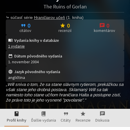
The Ruins of Gorlan
súčasť série
Hraničiarov učeň
(1. kniha)
0
0
0
citátov
recenzií
komentárov
Vydania knihy v databáze
1 vydanie
Dátum pôvodného vydania
1. november 2004
Jazyk pôvodného vydania
angličtina
„Will sníva o tom, že sa stane slávnym rytierom, prekážkou sa
však stane jeho drobná postava. Sklamaný Will sa tak
namiesto toho stane učňom hraničiara Halta a postupne zistí,
že práve toto je jeho vysnené "povolanie".“
Profil knihy
Ďalšie vydania
Citáty
Recenzie
Diskusia