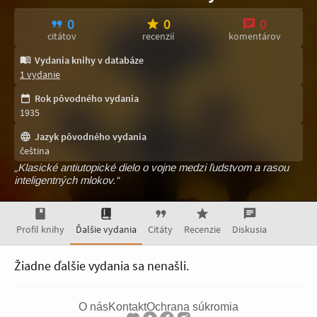
0
0
0
citátov
recenzií
komentárov
Vydania knihy v databáze
1 vydanie
Rok pôvodného vydania
1935
Jazyk pôvodného vydania
čeština
„Klasické antiutopické dielo o vojne medzi ľudstvom a rasou
inteligentných mlokov.“
Profil knihy
Ďalšie vydania
Citáty
Recenzie
Diskusia
Žiadne ďalšie vydania sa nenašli.
O nás
Kontakt
Ochrana súkromia