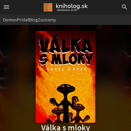
Domov
Pridať
Blog
Zoznamy
Válka s mloky