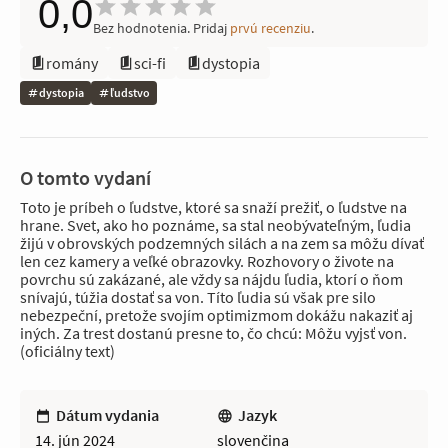
0,0
Bez hodnotenia. Pridaj
prvú recenziu
.
romány
sci-fi
dystopia
dystopia
ľudstvo
O tomto vydaní
Toto je príbeh o ľudstve, ktoré sa snaží prežiť, o ľudstve na
hrane. Svet, ako ho poznáme, sa stal neobývateľným, ľudia
žijú v obrovských podzemných silách a na zem sa môžu dívať
len cez kamery a veľké obrazovky. Rozhovory o živote na
povrchu sú zakázané, ale vždy sa nájdu ľudia, ktorí o ňom
snívajú, túžia dostať sa von. Títo ľudia sú však pre silo
nebezpeční, pretože svojím optimizmom dokážu nakaziť aj
iných. Za trest dostanú presne to, čo chcú: Môžu vyjsť von.
(oficiálny text)
Dátum vydania
Jazyk
14. jún 2024
slovenčina