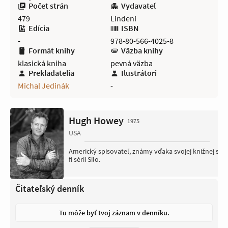
Počet strán
Vydavateľ
479
Lindeni
Edícia
ISBN
-
978-80-566-4025-8
Formát knihy
Väzba knihy
klasická kniha
pevná väzba
Prekladatelia
Ilustrátori
Michal Jedinák
-
Hugh Howey
1975
USA
Americký spisovateľ, známy vďaka svojej knižnej sci-
fi sérii Silo.
Čitateľský denník
Tu môže byť tvoj záznam v denníku.