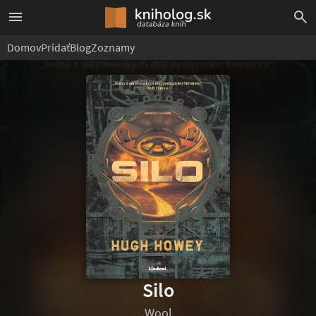
Domov
Pridať
Blog
Zoznamy
Silo
Wool