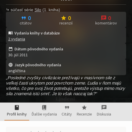
súčasť série
Silo
(1. kniha)
0
0
0
citátov
recenzií
komentárov
Vydania knihy v databáze
2 vydania
Dátum pôvodného vydania
30. júl 2011
Jazyk pôvodného vydania
angličtina
„Posledné zvyšky civilizácie prežívajú v masívnom sile z
veľkej časti ukrytom pod povrchom zeme. Ľudia v ňom majú
všetko, čo pre svoj život potrebujú, pretože výstup mimo múry
sila znamená istú smrť. Je to však naozaj tak?“
Profil knihy
Ďalšie vydania
Citáty
Recenzie
Diskusia