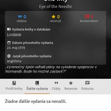
Eye of the Needle
0
0
0
citátov
recenzií
komentárov
Vydania knihy v databáze
1 vydanie
Dátum pôvodného vydania
23. máj 1978
Jazyk pôvodného vydania
angličtina
„Výnimočný špión odhalil plány na vylodenie spojencov v
Normandii. Bude ho možné zastaviť?“
Profil knihy
Ďalšie vydania
Citáty
Recenzie
Diskusia
Žiadne ďalšie vydania sa nenašli.