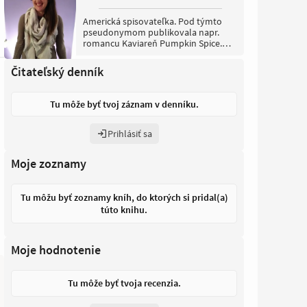
Americká spisovateľka. Pod týmto
pseudonymom publikovala napr.
romancu Kaviareň Pumpkin Spice.
Publikuje však aj pod vlastným
menom Melissa McTernanová.
Čitateľský denník
Tu môže byť tvoj záznam v denníku.
Prihlásiť sa
Moje zoznamy
Tu môžu byť zoznamy kníh, do ktorých si pridal(a)
túto knihu.
Moje hodnotenie
Tu môže byť tvoja recenzia.