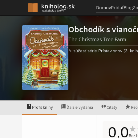
Domov
Pridať
Blog
Z
Obchodík s viano
The Christmas Tree Farm
súčasť série
Prístav snov
(3. kni
Profil knihy
Ďalšie vydania
Citáty
Rec
0,0
Bez 