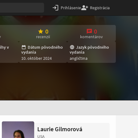
Prihlásenie
Registrácia
0
0
v
recenzií
komentárov
ihy v
Dátum pôvodného
Jazyk pôvodného
vydania
vydania
10. október 2024
angličtina
Laurie Gilmorová
USA