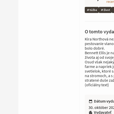
rece
túžba
život
O tomto vyda
Kira Northová ne
pestovanie vianoč
bolo dobré.
Bennett Ellis je 
života aj od svoj
Osud však nejak
farme a napriek 
svetielok, ktoré 
na stromoch, a s
stratené duše za
(oficiálny text)
Dátum vyd
30. október 20
Vydavateľ