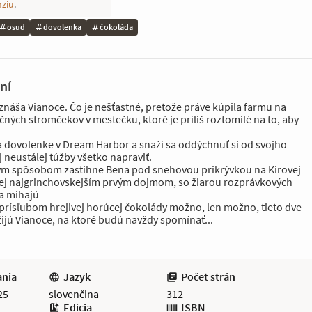
nziu
.
osud
dovolenka
čokoláda
ní
znáša Vianoce. Čo je nešťastné, pretože práve kúpila farmu na
ných stromčekov v mestečku, ktoré je príliš roztomilé na to, aby
na dovolenke v Dream Harbor a snaží sa oddýchnuť si od svojho
ej neustálej túžby všetko napraviť.
ým spôsobom zastihne Bena pod snehovou prikrývkou na Kirovej
jej najgrinchovskejším prvým dojmom, so žiarou rozprávkových
sa mihajú
 prísľubom hrejivej horúcej čokolády možno, len možno, tieto dve
žijú Vianoce, na ktoré budú navždy spomínať...
ania
Jazyk
Počet strán
25
slovenčina
312
Edícia
ISBN