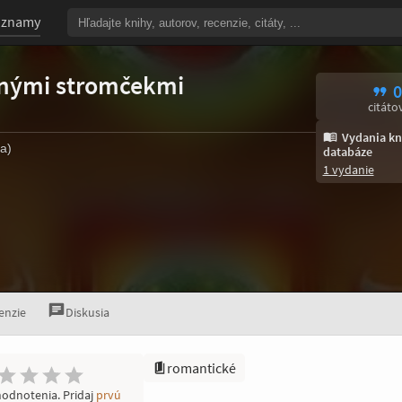
oznamy
čnými stromčekmi
0
citáto
Vydania kn
ha)
databáze
1 vydanie
enzie
Diskusia
romantické
hodnotenia. Pridaj
prvú