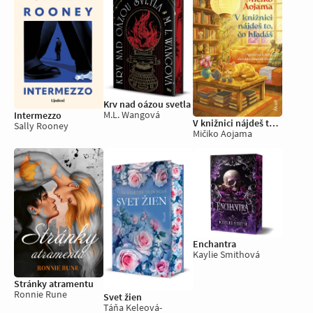
Krv nad oázou svetla
M.L. Wangová
Intermezzo
V knižnici nájdeš to, čo hľadáš
Sally Rooney
Mičiko Aojama
Enchantra
Kaylie Smithová
Stránky atramentu
Ronnie Rune
Svet žien
Táňa Keleová-