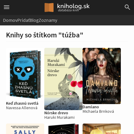
Domov
Pridať
Blog
Zoznamy
Knihy so štítkom "túžba"
Keď zhasnú svetlá
Damiano
Navessa Allenová
Michaela Brnková
Nórske drevo
Haruki Murakami