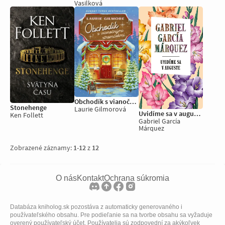
Vasilková
Obchodík s vianočnými stromčekmi
Stonehenge
Laurie Gilmorová
Uvidíme sa v auguste
Ken Follett
Gabriel García
Márquez
Zobrazené záznamy:
1
-
12
z
12
O nás
Kontakt
Ochrana súkromia
Databáza kniholog.sk pozostáva z automaticky generovaného i
používateľského obsahu. Pre podieľanie sa na tvorbe obsahu sa vyžaduje
overený používateľský účet. Používatelia sú zodpovední za akýkoľvek