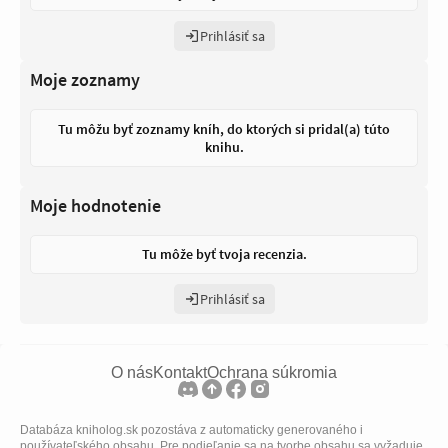
Prihlásiť sa
Moje zoznamy
Tu môžu byť zoznamy kníh, do ktorých si pridal(a) túto
knihu.
Moje hodnotenie
Tu môže byť tvoja recenzia.
Prihlásiť sa
O nás
Kontakt
Ochrana súkromia
Databáza kniholog.sk pozostáva z automaticky generovaného i
používateľského obsahu. Pre podieľanie sa na tvorbe obsahu sa vyžaduje