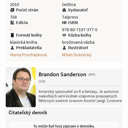
2010
čeština
Počet strán
Vydavateľ
768
Talpress
Edícia
ISBN
-
978-80-7197-377-5
Formát knihy
Väzba knihy
klasická kniha
brožovaná väzba
Prekladatelia
Ilustrátori
Marta Procházková
Milan Dubnický
Brandon Sanderson
1975
USA
Americký spisovateľ sci-fi a fantasy. Je autorom
niekoľkých sérií knižiek vzájomne prepojených
fiktívnym svetom zvanom Kosmír (angl. Cosmere).
Čitateľský denník
Tu môže byť tvoj záznam v denníku.