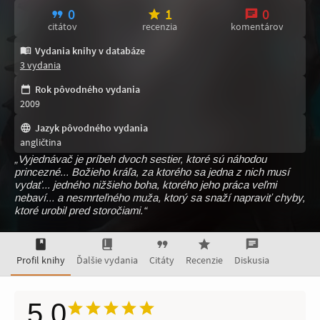
0
1
0
citátov
recenzia
komentárov
Vydania knihy v databáze
3 vydania
Rok pôvodného vydania
2009
Jazyk pôvodného vydania
angličtina
„Vyjednávač je príbeh dvoch sestier, ktoré sú náhodou
princezné... Božieho kráľa, za ktorého sa jedna z nich musí
vydať... jedného nižšieho boha, ktorého jeho práca veľmi
nebaví... a nesmrteľného muža, ktorý sa snaží napraviť chyby,
ktoré urobil pred storočiami.“
Profil knihy
Ďalšie vydania
Citáty
Recenzie
Diskusia
5,0