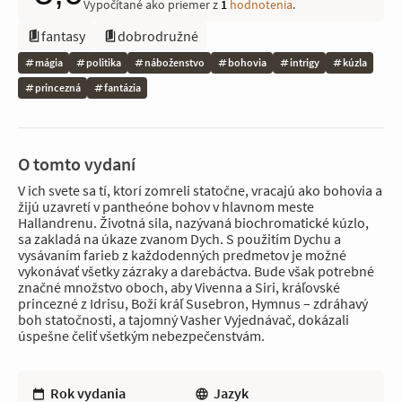
Vypočítané ako priemer z
1
hodnotenia
.
fantasy
dobrodružné
mágia
politika
náboženstvo
bohovia
intrigy
kúzla
princezná
fantázia
O tomto vydaní
V ich svete sa tí, ktorí zomreli statočne, vracajú ako bohovia a
žijú uzavretí v pantheóne bohov v hlavnom meste
Hallandrenu. Životná sila, nazývaná biochromatické kúzlo,
sa zakladá na úkaze zvanom Dych. S použitím Dychu a
vysávaním farieb z každodenných predmetov je možné
vykonávať všetky zázraky a darebáctva. Bude však potrebné
značné množstvo oboch, aby Vivenna a Siri, kráľovské
princezné z Idrisu, Boží kráľ Susebron, Hymnus – zdráhavý
boh statočnosti, a tajomný Vasher Vyjednávač, dokázali
úspešne čeliť všetkým nebezpečenstvám.
Rok vydania
Jazyk