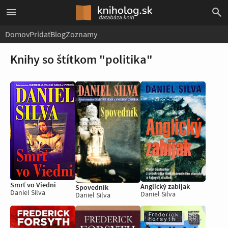
Domov
Pridať
Blog
Zoznamy
Knihy so štítkom "politika"
Smrť vo Viedni
Anglický zabijak
Spovedník
Daniel Silva
Daniel Silva
Daniel Silva