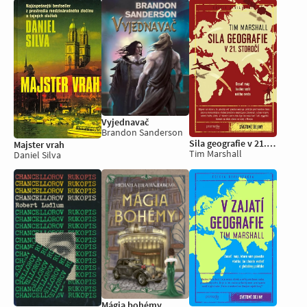
Vyjednavač
Brandon Sanderson
Sila geografie v 21. storočí
Majster vrah
Tim Marshall
Daniel Silva
Mágia bohémy