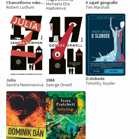
Chancellorov rukopis
V zajatí geografie
Michaela Ella
Robert Ludlum
Tim Marshall
Hajduková
O slobode
Julia
1984
Timothy Snyder
Sandra Newmanová
George Orwell