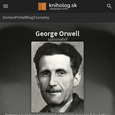
Domov
Pridať
Blog
Zoznamy
George Orwell
spisovateľ