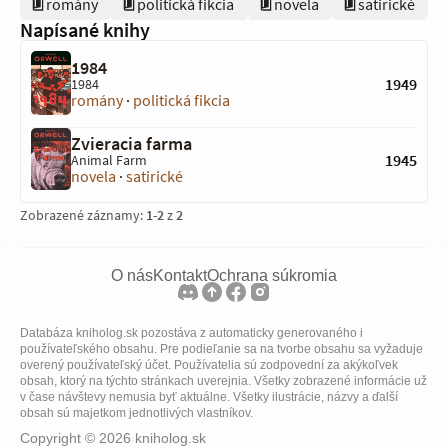
romány
politická fikcia
novela
satirické
Napísané knihy
1984
1949
1984
romány
·
politická fikcia
Zvieracia farma
1945
Animal Farm
novela
·
satirické
Zobrazené záznamy:
1
-
2
z
2
O nás
Kontakt
Ochrana súkromia
Databáza kniholog.sk pozostáva z automaticky generovaného i
používateľského obsahu. Pre podieľanie sa na tvorbe obsahu sa vyžaduje
overený používateľský účet. Používatelia sú zodpovední za akýkoľvek
obsah, ktorý na týchto stránkach uverejnia. Všetky zobrazené informácie už
v čase návštevy nemusia byť aktuálne. Všetky ilustrácie, názvy a ďalší
obsah sú majetkom jednotlivých vlastníkov.
Copyright © 2026 kniholog.sk