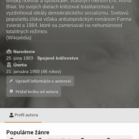
Britský novinár a spistovateľ, vlastným menom Eric Arthur
Blair. Vo svojich dielach kritizoval totalitarizmus a
vyzdvihoval ideály demokratického socializmu. Svetovú
popularitu získal vďaka antiutopistickým románom Farma
zvierat a 1984, ktoré sa zameriavali na nehumánnosť
totalitných režimov.
(Wikipédia)
Narodenie
25. júna 1903 ·
Spojené kráľovstvo
Úmrtie
21. januára 1950 (46 rokov)
Upraviť informácie o autorovi
Pridať knihu od autora
Profil autora
Populárne žánre