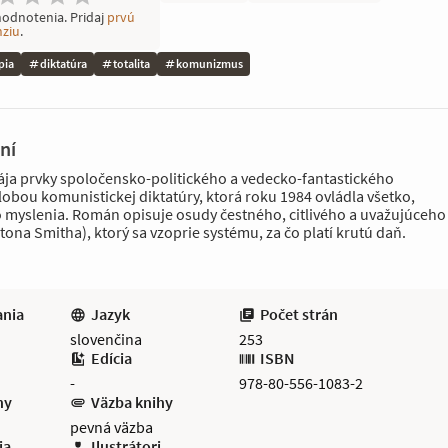
hodnotenia. Pridaj
prvú
nziu
.
pia
diktatúra
totalita
komunizmus
ní
ja prvky spoločensko-politického a vedecko-fantastického
obou komunistickej diktatúry, ktorá roku 1984 ovládla všetko,
 myslenia. Román opisuje osudy čestného, citlivého a uvažujúceho
tona Smitha), ktorý sa vzoprie systému, za čo platí krutú daň.
ania
Jazyk
Počet strán
slovenčina
253
Edícia
ISBN
-
978-80-556-1083-2
hy
Väzba knihy
pevná väzba
ia
Ilustrátori