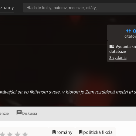
oznamy
0
citáto
Vydania kn
databáze
3 vydania
rávajúci sa vo fiktívnom svete, v ktorom je Zem rozdelená medzi tri s
enzie
Diskusia
romány
politická fikcia