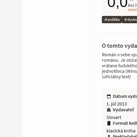
0,0
Bez 
rece
politika
dysto
O tomto vyda
Román v sebe spá
románu. Je obžal
vrátane ľudského
jednotlivca (Wins
(oficiálny text)
Dátum vyd
1. júl 2013
Vydavateľ
Slovart
Formát kni
klasická kniha
Prekladatel