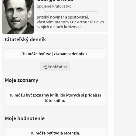
Spojené kráľovstvo
Britský novinár a spistovateľ,
vlastným menom Eric Arthur Blair. Vo
svojich dielach kritizoval
totalitarizmus a vyzdvihoval ideály
demokratického socializmu. Svetovú
Čitateľský denník
popularitu získal vďaka
antiutopistickým románom Farma
zvierat a 1984, ktoré sa zameriavali na
Tu môže byť tvoj záznam v denníku.
nehumánnosť totalitných režimov.
(Wikipédia)
Prihlásiť sa
Moje zoznamy
Tu môžu byť zoznamy kníh, do ktorých si pridal(a)
túto knihu.
Moje hodnotenie
Tu môže byť tvoja recenzia.