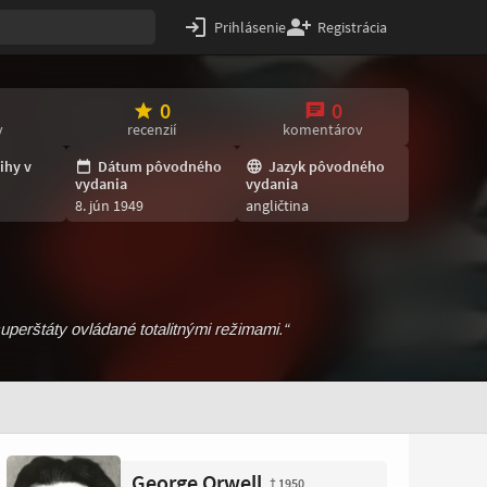
Prihlásenie
Registrácia
0
0
v
recenzií
komentárov
ihy v
Dátum pôvodného
Jazyk pôvodného
vydania
vydania
8. jún 1949
angličtina
uperštáty ovládané totalitnými režimami.“
George Orwell
† 1950