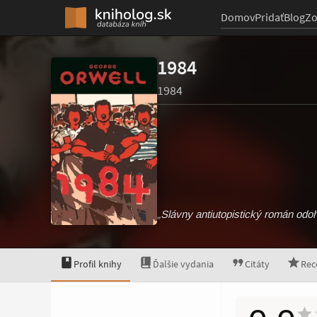
Domov
Pridať
Blog
Z
1984
1984
„Slávny antiutopistický román odoh
Profil knihy
Ďalšie vydania
Citáty
Rec