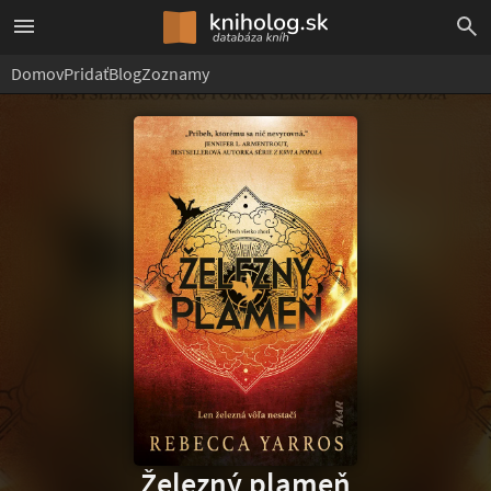
Domov
Pridať
Blog
Zoznamy
Železný plameň