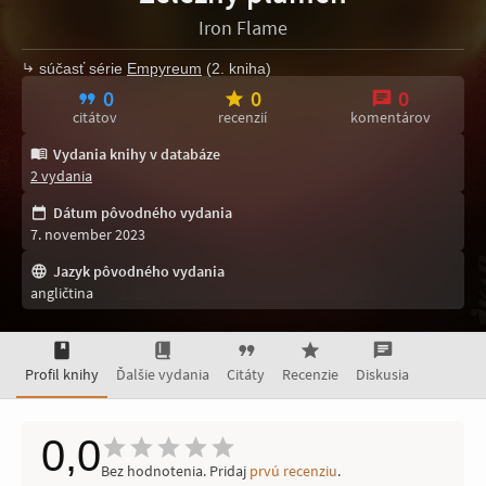
Iron Flame
súčasť série
Empyreum
(2. kniha)
0
0
0
citátov
recenzií
komentárov
Vydania knihy v databáze
2 vydania
Dátum pôvodného vydania
7. november 2023
Jazyk pôvodného vydania
angličtina
Profil knihy
Ďalšie vydania
Citáty
Recenzie
Diskusia
0,0
Bez hodnotenia. Pridaj
prvú recenziu
.