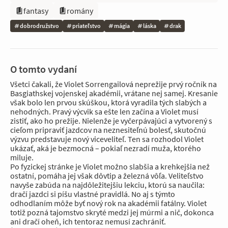
fantasy
romány
dobrodružstvo
priateľstvo
mágia
láska
drak
O tomto vydaní
Všetci čakali, že Violet Sorrengailová neprežije prvý ročník na
Basgiathskej vojenskej akadémii, vrátane nej samej. Kresanie
však bolo len prvou skúškou, ktorá vyradila tých slabých a
nehodných. Pravý výcvik sa ešte len začína a Violet musí
zistiť, ako ho prežije. Nielenže je vyčerpávajúci a vytvorený s
cieľom pripraviť jazdcov na neznesiteľnú bolesť, skutočnú
výzvu predstavuje nový viceveliteľ. Ten sa rozhodol Violet
ukázať, aká je bezmocná – pokiaľ nezradí muža, ktorého
miluje.
Po fyzickej stránke je Violet možno slabšia a krehkejšia než
ostatní, pomáha jej však dôvtip a železná vôľa. Veliteľstvo
navyše zabúda na najdôležitejšiu lekciu, ktorú sa naučila:
dračí jazdci si píšu vlastné pravidlá. No aj s týmto
odhodlaním môže byť nový rok na akadémii fatálny. Violet
totiž pozná tajomstvo skryté medzi jej múrmi a nič, dokonca
ani dračí oheň, ich tentoraz nemusí zachrániť.