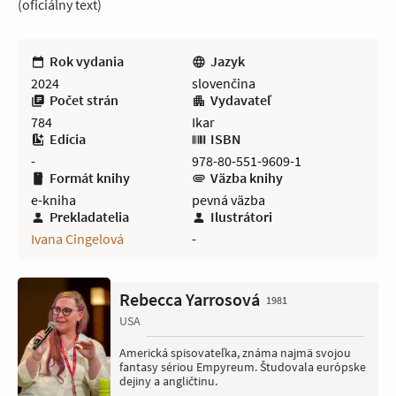
(oficiálny text)
Rok vydania
Jazyk
2024
slovenčina
Počet strán
Vydavateľ
784
Ikar
Edícia
ISBN
-
978-80-551-9609-1
Formát knihy
Väzba knihy
e-kniha
pevná väzba
Prekladatelia
Ilustrátori
Ivana Cingelová
-
Rebecca Yarrosová
1981
USA
Americká spisovateľka, známa najmä svojou
fantasy sériou Empyreum. Študovala európske
dejiny a angličtinu.