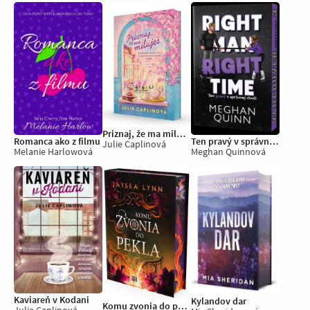
Priznaj, že ma miluješ
Ten pravý v správnej chvíli
Romanca ako z filmu
Julie Caplinová
Meghan Quinnová
Melanie Harlowová
Kaviareň v Kodani
Kylandov dar
Komu zvonia do pekla
Julie Caplinová