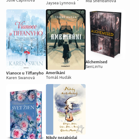
Mia Sheridanová
Jaysea Lynnová
Alchemised
SenLinYu
Amerikáni
Vianoce u Tiffanyho
Tomáš Hudák
Karen Swanová
Nikdy nezabúdaj