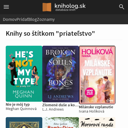
Domov
Pridať
Blog
Zoznamy
Knihy so štítkom "priateľstvo"
Nie je môj typ
Zlomené duše a kosti
Milánske vzplanutie
Meghan Quinnová
L.J. Andrews
Ivana Holíková