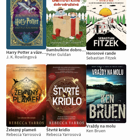
Bambuľkine dobrodružstvá
Harry Potter a väzeň z Azkabanu
Hororové rande
Peter Guldan
J. K. Rowlingová
Sebastian Fitzek
Vraždy na molu
Železný plameň
Štvrté krídlo
Ken Bruen
Rebecca Yarrosová
Rebecca Yarrosová