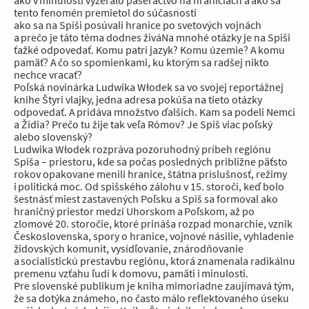
tento fenomén premietol do súčasnosti
ako sa na Spiši posúvali hranice po svetových vojnách
a prečo je táto téma dodnes živáNa mnohé otázky je na Spiši
ťažké odpovedať. Komu patrí jazyk? Komu územie? A komu
pamäť? A čo so spomienkami, ku ktorým sa radšej nikto
nechce vracať?
Poľská novinárka Ludwika Włodek sa vo svojej reportážnej
knihe Štyri vlajky, jedna adresa pokúša na tieto otázky
odpovedať. A pridáva množstvo ďalších. Kam sa podeli Nemci
a Židia? Prečo tu žije tak veľa Rómov? Je Spiš viac poľský
alebo slovenský?
Ludwika Włodek rozpráva pozoruhodný príbeh regiónu
Spiša – priestoru, kde sa počas posledných približne päťsto
rokov opakovane menili hranice, štátna príslušnosť, režimy
i politická moc. Od spišského zálohu v 15. storočí, keď bolo
šestnásť miest zastavených Poľsku a Spiš sa formoval ako
hraničný priestor medzi Uhorskom a Poľskom, až po
zlomové 20. storočie, ktoré prináša rozpad monarchie, vznik
Československa, spory o hranice, vojnové násilie, vyhladenie
židovských komunít, vysídľovanie, znárodňovanie
a socialistickú prestavbu regiónu, ktorá znamenala radikálnu
premenu vzťahu ľudí k domovu, pamäti i minulosti.
Pre slovenské publikum je kniha mimoriadne zaujímavá tým,
že sa dotýka známeho, no často málo reflektovaného úseku