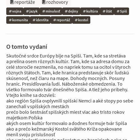
reportáže
rozhovory
vojna
jazyk
minulosť
dejiny
kultúra
štát
Spiš
komunita
identita
reportáž
kostol
O tomto vydaní
Skutočné srdce Európy bije na Spiši. Tam, kde sa stretáva
a prelína osem rôznych kultúr. Tam, kde sa adresa domu za
celé storočie nezmenila, no napriek tomu sa ocitol v štyroch
rôznych štátoch. Tam, kde hranica predstavuje skôr ľudskú
skúsenosť, než čiaru na mape. Dohody mocných. Posuny
hraníc. Presídľovania ľudí. Náboženské obmedzenia. To
všetko formovalo tvár dnešného Spiša. A tiež jeho príbehy.
V tejto knihe sa dozvieš:
ako región Spiša ovplyvnili spišskí Nemci a aké stopy po sebe
zanechali v spišských mestách
prečo bolo šestnásť spišských miest viac ako tristo rokov
majetkom Poľska
akých osem kultúr formovalo a dodnes formuje tvár Spiša
ako a prečo kežmarský Kostol svätého Kríža opakovane
menil svoju príslušnosť
ako v minulosti vyzeralo pašeráctvo na hraniciach a ako sa