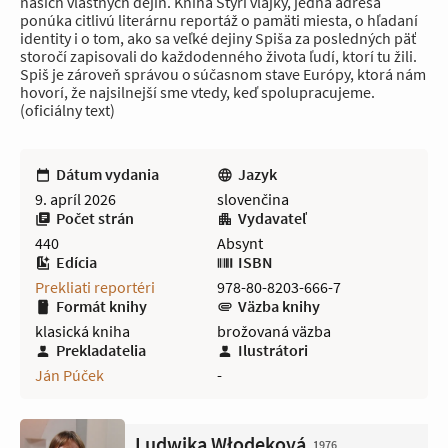
našich vlastných dejín. Kniha Štyri vlajky, jedna adresa
ponúka citlivú literárnu reportáž o pamäti miesta, o hľadaní
identity i o tom, ako sa veľké dejiny Spiša za posledných päť
storočí zapisovali do každodenného života ľudí, ktorí tu žili.
Spiš je zároveň správou o súčasnom stave Európy, ktorá nám
hovorí, že najsilnejší sme vtedy, keď spolupracujeme.
(oficiálny text)
Dátum vydania
Jazyk
9. apríl 2026
slovenčina
Počet strán
Vydavateľ
440
Absynt
Edícia
ISBN
Prekliati reportéri
978-80-8203-666-7
Formát knihy
Väzba knihy
klasická kniha
brožovaná väzba
Prekladatelia
Ilustrátori
Ján Púček
-
Ludwika Włodeková
1976