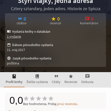
Štyri vlajky, jedna adresa
Cztery sztandary, jeden adres. Historie ze Spisza
0
0
0
citátov
recenzií
komentárov
Vydania knihy v databáze
1 vydanie
Dátum pôvodného vydania
11. máj 2017
Jazyk pôvodného vydania
poľština
Profil knihy
Ďalšie vydania
Citáty
Recenzie
Diskusia
0,0
Bez hodnotenia. Pridaj
prvú recenziu
.