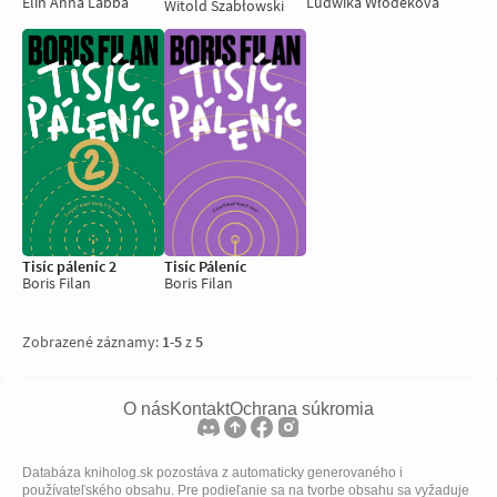
Elin Anna Labba
Ludwika Włodeková
Witold Szabłowski
Tisíc Páleníc
Tisíc páleníc 2
Boris Filan
Boris Filan
Zobrazené záznamy:
1
-
5
z
5
O nás
Kontakt
Ochrana súkromia
Databáza kniholog.sk pozostáva z automaticky generovaného i
používateľského obsahu. Pre podieľanie sa na tvorbe obsahu sa vyžaduje