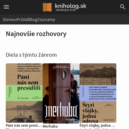
Domov
Pridať
Blog
Zoznamy
Najnovšie rozhovory
Diela s týmto žánrom
Páni nás sem presídlili
Štyri vlajky, jedna adresa
Merhaba