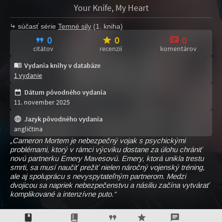
Your Knife, My Heart
súčasť série
Temné sily
(1. kniha)
0
0
0
citátov
recenzií
komentárov
Vydania knihy v databáze
1 vydanie
Dátum pôvodného vydania
11. november 2025
Jazyk pôvodného vydania
angličtina
„Cameron Mortem je nebezpečný vojak s psychickými
problémami, ktorý v rámci výcviku dostane za úlohu chrániť
novú partnerku Emery Mavesovú. Emery, ktorá unikla trestu
smrti, sa musí naučiť prežiť nielen náročný vojenský tréning,
ale aj spoluprácu s nevyspytateľným partnerom. Medzi
dvojicou sa napriek nebezpečenstvu a násiliu začína vytvárať
komplikované a intenzívne puto.“