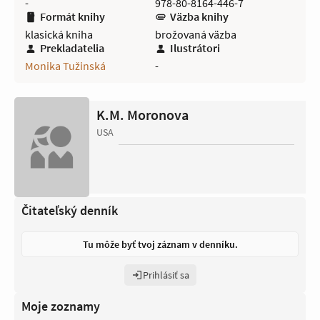
-
978-80-8164-446-7
Formát knihy
Väzba knihy
klasická kniha
brožovaná väzba
Prekladatelia
Ilustrátori
Monika Tužinská
-
K.M. Moronova
USA
Čitateľský denník
Tu môže byť tvoj záznam v denníku.
Prihlásiť sa
Moje zoznamy