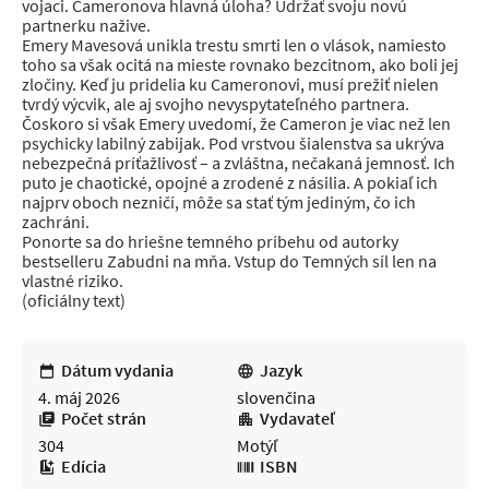
vojaci. Cameronova hlavná úloha? Udržať svoju novú
partnerku nažive.
Emery Mavesová unikla trestu smrti len o vlások, namiesto
toho sa však ocitá na mieste rovnako bezcitnom, ako boli jej
zločiny. Keď ju pridelia ku Cameronovi, musí prežiť nielen
tvrdý výcvik, ale aj svojho nevyspytateľného partnera.
Čoskoro si však Emery uvedomí, že Cameron je viac než len
psychicky labilný zabijak. Pod vrstvou šialenstva sa ukrýva
nebezpečná príťažlivosť – a zvláštna, nečakaná jemnosť. Ich
puto je chaotické, opojné a zrodené z násilia. A pokiaľ ich
najprv oboch nezničí, môže sa stať tým jediným, čo ich
zachráni.
Ponorte sa do hriešne temného príbehu od autorky
bestselleru Zabudni na mňa. Vstup do Temných síl len na
vlastné riziko.
(oficiálny text)
Dátum vydania
Jazyk
4. máj 2026
slovenčina
Počet strán
Vydavateľ
304
Motýľ
Edícia
ISBN