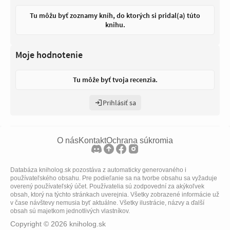
Tu môžu byť zoznamy kníh, do ktorých si pridal(a) túto
knihu.
Moje hodnotenie
Tu môže byť tvoja recenzia.
Prihlásiť sa
O nás
Kontakt
Ochrana súkromia
Databáza kniholog.sk pozostáva z automaticky generovaného i
používateľského obsahu. Pre podieľanie sa na tvorbe obsahu sa vyžaduje
overený používateľský účet. Používatelia sú zodpovední za akýkoľvek
obsah, ktorý na týchto stránkach uverejnia. Všetky zobrazené informácie už
v čase návštevy nemusia byť aktuálne. Všetky ilustrácie, názvy a ďalší
obsah sú majetkom jednotlivých vlastníkov.
Copyright © 2026 kniholog.sk