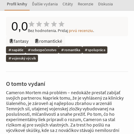
Profil knihy
Ďalšie vydania
Citáty
Recenzie
Diskusia
0,0
Bez hodnotenia. Pridaj
prvú recenziu
.
fantasy
romantické
napätie
nebezpečenstvo
romantika
spolupráca
vojenský výcvik
O tomto vydaní
Cameron Mortem má problém – nedokáže prestať zabíjať
svojich partnerov. Napriek tomu, že je vyhlásený za klinicky
šialeného, je zároveň aj najlepšou zbraňou v arzenáli
Temných síl, utajenej vojenskej zložky vybudovanej na
poslušnosti, mlčanlivosti a snahe prežiť. Po tom, čo ho
experimentálny liek pripravil o rozum, Cameron sa stal
rizikom aj pre svojich vlastných. Za trest ho pošlú na
výcvikové skúšky, kde sa z nováčikov stávajú nemilosrdní