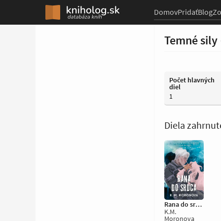
Domov
Pridať
Blog
Z
Temné sily 
Počet hlavných
diel
1
Diela zahrnuté
Rana do srdca
K.M.
Moronova