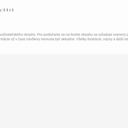
y:
1
-
1
z
1
užívateľského obsahu. Pre podieľanie sa na tvorbe obsahu sa vyžaduje overený p
rmácie už v čase návštevy nemusia byť aktuálne. Všetky ilustrácie, názvy a ďalší o