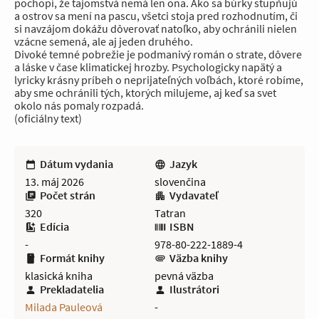
pochopí, že tajomstvá nemá len ona. Ako sa búrky stupňujú
a ostrov sa mení na pascu, všetci stoja pred rozhodnutím, či
si navzájom dokážu dôverovať natoľko, aby ochránili nielen
vzácne semená, ale aj jeden druhého.
Divoké temné pobrežie je podmanivý román o strate, dôvere
a láske v čase klimatickej hrozby. Psychologicky napätý a
lyricky krásny príbeh o neprijateľných voľbách, ktoré robíme,
aby sme ochránili tých, ktorých milujeme, aj keď sa svet
okolo nás pomaly rozpadá.
(oficiálny text)
Dátum vydania
Jazyk
13. máj 2026
slovenčina
Počet strán
Vydavateľ
320
Tatran
Edícia
ISBN
-
978-80-222-1889-4
Formát knihy
Väzba knihy
klasická kniha
pevná väzba
Prekladatelia
Ilustrátori
Milada Pauleová
-