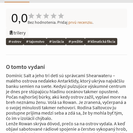
0,0
Bez hodnotenia. Pridaj
prvú recenziu
.
trilery
ostrov
tajomstvo
izolácia
prežitie
klimatická fikcia
O tomto vydaní
Dominic Salt a jeho tri deti sú správcami Shearwateru –
malého ostrova neďaleko Antarktídy, ktorý ukrýva najväčšiu
banku semien na svete. Kedysi pulzujúce výskumné centrum
je dnes pre stúpajúcu hladinu oceánov takmer opustené.
Počas najhoršej búrky, akú kedy ostrov zažil, vyplaví more na
breh neznámu ženu. Volá sa Rowan. Je zranená, vyčerpaná a
o svojej minulosti takmer nehovorí. Rodina Saltovcov ju
postupne prijíma medzi seba a zdá sa, že by mohla byť tým,
čo im v izolácii chýbalo.
Lenže Rowan skrýva dôvod, prečo sa na ostrov vydala. A keď
objaví sabotované rádiové spojenie a čerstvo vykopaný hrob,