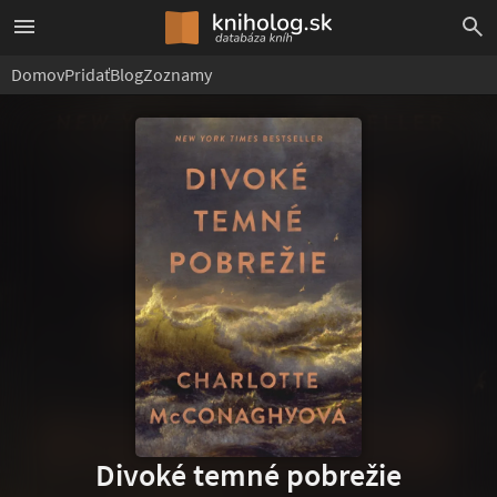
Domov
Pridať
Blog
Zoznamy
Divoké temné pobrežie