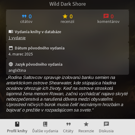
Wild Dark Shore
0
0
0
citátov
recenzií
komentárov
Vydania knihy v databáze
1 vydanie
Dátum pôvodného vydania
4. marec 2025
Jazyk pôvodného vydania
angličtina
„Rodina Saltovcov spravuje izolovanú banku semien na
antarktickom ostrove Shearwater, kde stúpajúca hladina
oceánov ohrozuje ich životy. Keď na ostrove stroskotá
tajomná žena menom Rowan, začnú vychádzať najavo skryté
nebezpečenstvá a narušená dôvera medzi obyvateľmi.
Uprostred ničivých búrok musia čeliť neznámym hrozbám a
bojovať o prežitie v rozpadajúcom sa svete.“
Profil knihy
Ďalšie vydania
Citáty
Recenzie
Diskusia