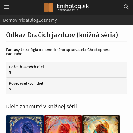
Domov
Pridať
Blog
Zoznamy
Odkaz Dračích jazdcov (knižná séria)
Fantasy tetralógia od amerického spisovateľa Christophera
Paoliniho.
Počet hlavných diel
5
Počet všetkých diel
5
Diela zahrnuté v knižnej sérii