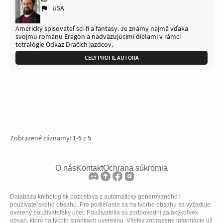
USA
Americký spisovateľ sci-fi a fantasy. Je známy najmä vďaka
svojmu románu Eragon a nadväzujúcimi dielami v rámci
tetralógie Odkaz Dračích jazdcov.
CELÝ PROFIL AUTORA
Zobrazené záznamy:
1
-
5
z
5
O nás
Kontakt
Ochrana súkromia
Databáza kniholog.sk pozostáva z automaticky generovaného i
používateľského obsahu. Pre podieľanie sa na tvorbe obsahu sa vyžaduje
overený používateľský účet. Používatelia sú zodpovední za akýkoľvek
obsah, ktorý na týchto stránkach uverejnia. Všetky zobrazené informácie už