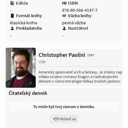
Edícia
ISBN
-
978-80-566-4147-7
Formát knihy
Väzba knihy
klasická kniha
pevná väzba
Prekladatelia
Ilustrátori
-
-
Christopher Paolini
1983
USA
Americký spisovateľ sci-fi a fantasy. Je známy najmä
vďaka svojmu románu Eragon a nadväzujúcimi
dielami v rámci tetralógie Odkaz Dračích jazdcov.
Čitateľský denník
Tu môže byť tvoj záznam v denníku.
Prihlásiť sa