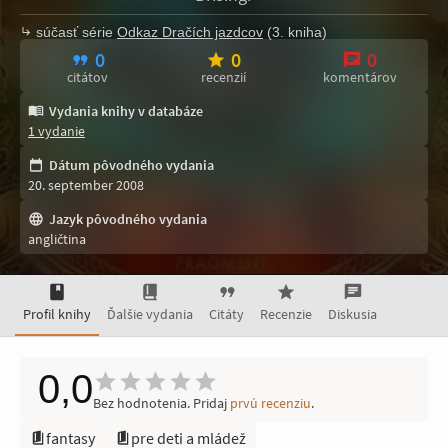
súčasť série
Odkaz Dračích jazdcov
(3. kniha)
0
0
0
citátov
recenzií
komentárov
Vydania knihy v databáze
1 vydanie
Dátum pôvodného vydania
20. september 2008
Jazyk pôvodného vydania
angličtina
Profil knihy
Ďalšie vydania
Citáty
Recenzie
Diskusia
0,0
Bez hodnotenia. Pridaj
prvú recenziu
.
fantasy
pre deti a mládež