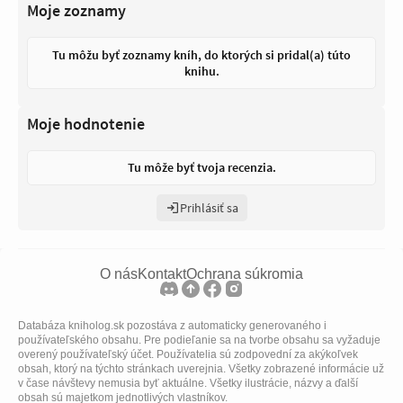
Moje zoznamy
Tu môžu byť zoznamy kníh, do ktorých si pridal(a) túto
knihu.
Moje hodnotenie
Tu môže byť tvoja recenzia.
Prihlásiť sa
O nás
Kontakt
Ochrana súkromia
Databáza kniholog.sk pozostáva z automaticky generovaného i
používateľského obsahu. Pre podieľanie sa na tvorbe obsahu sa vyžaduje
overený používateľský účet. Používatelia sú zodpovední za akýkoľvek
obsah, ktorý na týchto stránkach uverejnia. Všetky zobrazené informácie už
v čase návštevy nemusia byť aktuálne. Všetky ilustrácie, názvy a ďalší
obsah sú majetkom jednotlivých vlastníkov.