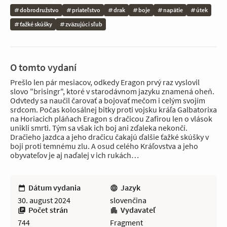
dobrodružstvo
priateľstvo
drak
boje
napätie
útek
ťažké skúšky
zväzujúci sľub
O tomto vydaní
Prešlo len pár mesiacov, odkedy Eragon prvý raz vyslovil
slovo "brisingr", ktoré v starodávnom jazyku znamená oheň.
Odvtedy sa naučil čarovať a bojovať mečom i celým svojím
srdcom. Počas kolosálnej bitky proti vojsku kráľa Galbatorixa
na Horiacich pláňach Eragon s dračicou Zafirou len o vlások
unikli smrti. Tým sa však ich boj ani zďaleka nekončí.
Dračieho jazdca a jeho dračicu čakajú ďalšie ťažké skúšky v
boji proti temnému zlu. A osud celého Kráľovstva a jeho
obyvateľov je aj naďalej v ich rukách…
Dátum vydania
Jazyk
30. august 2024
slovenčina
Počet strán
Vydavateľ
744
Fragment