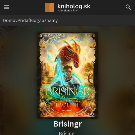
Domov
Pridať
Blog
Zoznamy
Brisingr
Brisingr