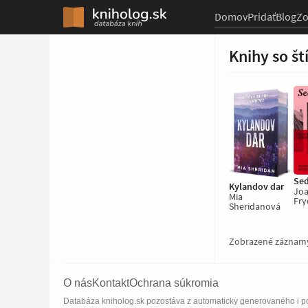
Domov
Pridať
Blog
Z
Knihy so š
Sed
Kylandov dar
Joa
Mia
Fry
Sheridanová
Zobrazené záznam
O nás
Kontakt
Ochrana súkromia
Databáza kniholog.sk pozostáva z automaticky generovaného i po