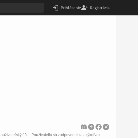
Prihlásenie
Registrácia
oužívateľský účet. Používatelia sú zodpovední za akýkoľvek