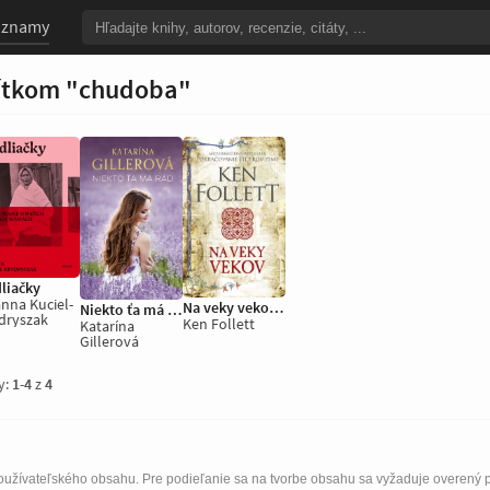
oznamy
títkom "chudoba"
liačky
nna Kuciel-
Na veky vekov, 2. vydanie
Niekto ťa má rád
dryszak
Ken Follett
Katarína
Gillerová
y:
1
-
4
z
4
užívateľského obsahu. Pre podieľanie sa na tvorbe obsahu sa vyžaduje overený p