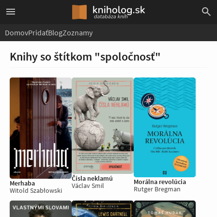
Domov
Pridať
Blog
Zoznamy
Knihy so štítkom "spoločnosť"
Čísla neklamú
Morálna revolúcia
Merhaba
Václav Smil
Rutger Bregman
Witold Szabłowski