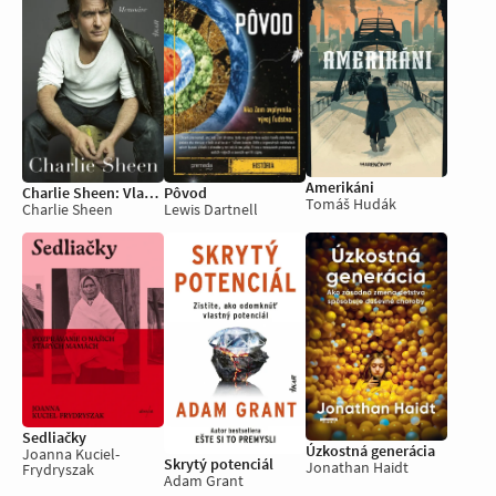
Amerikáni
Pôvod
Charlie Sheen: Vlastnými slovami
Tomáš Hudák
Lewis Dartnell
Charlie Sheen
Sedliačky
Úzkostná generácia
Joanna Kuciel-
Skrytý potenciál
Jonathan Haidt
Frydryszak
Adam Grant