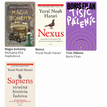
Mágia bohémy
Nexus
Michaela Ella
Yuval Noah Harari
Tisíc Páleníc
Hajduková
Boris Filan