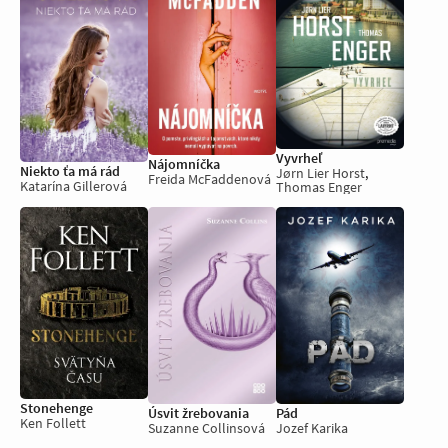
Vyvrheľ
Nájomníčka
Niekto ťa má rád
Jørn Lier Horst
,
Freida McFaddenová
Katarína Gillerová
Thomas Enger
Stonehenge
Pád
Úsvit žrebovania
Ken Follett
Jozef Karika
Suzanne Collinsová