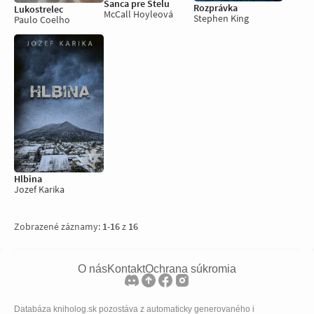
Šanca pre Stelu
Rozprávka
Lukostrelec
McCall Hoyleová
Stephen King
Paulo Coelho
Hlbina
Jozef Karika
Zobrazené záznamy:
1
-
16
z
16
O nás
Kontakt
Ochrana súkromia
Databáza kniholog.sk pozostáva z automaticky generovaného i