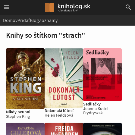
Domov
Pridať
Blog
Zoznamy
Knihy so štítkom "strach"
Sedliačky
Joanna Kuciel-
Dokonalá ľútosť
Nikdy neuhni
Frydryszak
Helen Fieldsová
Stephen King