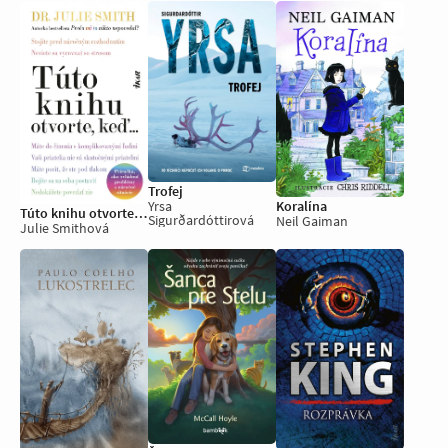
Trofej
Koralína
Yrsa
Túto knihu otvorte, keď...
Sigurðardóttirová
Neil Gaiman
Julie Smithová