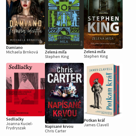
Damiano
Zelená míľa
Zelená míľa
Michaela Brnková
Stephen King
Stephen King
Sedliačky
Potkan kráľ
Joanna Kuciel-
James Clavell
Napísané krvou
Frydryszak
Chris Carter