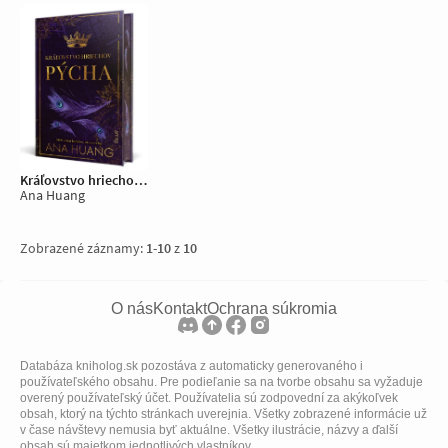
Kráľovstvo hriechov: Pýcha
Ana Huang
Zobrazené záznamy:
1
-
10
z
10
O nás
Kontakt
Ochrana súkromia
Databáza kniholog.sk pozostáva z automaticky generovaného i
používateľského obsahu. Pre podieľanie sa na tvorbe obsahu sa vyžaduje
overený používateľský účet. Používatelia sú zodpovední za akýkoľvek
obsah, ktorý na týchto stránkach uverejnia. Všetky zobrazené informácie už
v čase návštevy nemusia byť aktuálne. Všetky ilustrácie, názvy a ďalší
obsah sú majetkom jednotlivých vlastníkov.