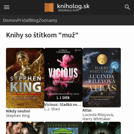
Domov
Pridať
Blog
Zoznamy
Knihy so štítkom "muž"
Vicious: Sladká nenávisť
L.J. Shen
Atlas
Nikdy neuhni
Lucinda Rileyová
,
Stephen King
Harry Whittaker