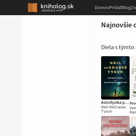
Domov
Pridať
Blog
Z
Najnovšie 
Diela s týmt
Astrofyzika pre zaneprázdnených
Neil deGrasse
Ven
Tyson
Ra