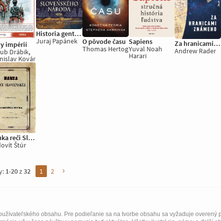
Historia gentis Slavae - Prvé dejiny slovenského národa
Juraj Papánek
Sapiens
O pôvode času
Za hranicami známeho
y impérií
Yuval Noah
Thomas Hertog
Andrew Rader
ub Drábik
,
Harari
nislav Kovár
Nauka reči Slovenskej
ovít Štúr
›
y:
1
-
20
z
32
1
2
užívateľského obsahu. Pre podieľanie sa na tvorbe obsahu sa vyžaduje overený p