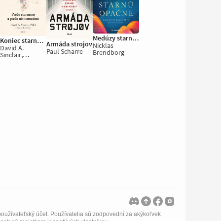
Medúzy starnú opačne
Koniec starnutia
Armáda strojov
Nicklas
David A.
Paul Scharre
Brendborg
Sinclair
,
Matthew D.
LaPlante
oužívateľský účet. Používatelia sú zodpovední za akýkoľvek