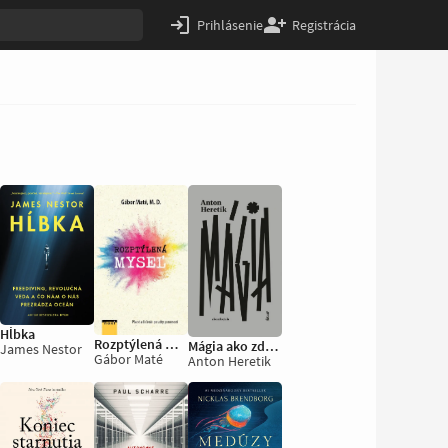
Prihlásenie
Registrácia
Hĺbka
Rozptýlená myseľ
Mágia ako zdroj zla
James Nestor
Gábor Maté
Anton Heretik