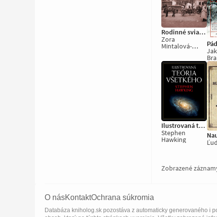
Rodinné sviatky a zvyky
Zora
Pád
Mintalová-
Jak
Zubercová
Bra
Ilustrovaná teória všetkého
Stephen
Hawking
Ľud
Zobrazené záznam
O nás
Kontakt
Ochrana súkromia
Databáza kniholog.sk pozostáva z automaticky generovaného i po