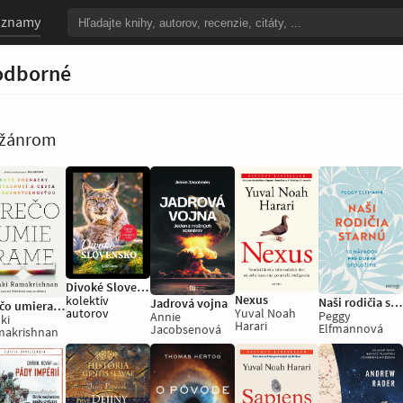
oznamy
odborné
o žánrom
Divoké Slovensko
Nexus
kolektív
Naši rodičia starnú
Jadrová vojna
Prečo umierame
autorov
Yuval Noah
Peggy
Annie
ki
Harari
Elfmannová
Jacobsenová
makrishnan