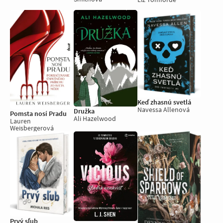
Keď zhasnú svetlá
Navessa Allenová
Družka
Pomsta nosí Pradu
Ali Hazelwood
Lauren
Weisbergerová
Prvý sľub