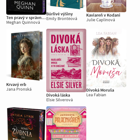
Búrlivé výšiny
Kaviareň v Kodani
Ten pravý v správnej chvíli
Emily Brontëová
Julie Caplinová
Meghan Quinnová
Krvavý erb
Jana Pronská
Divoká Moruša
Lea Fabian
Divoká láska
Elsie Silverová