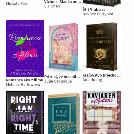
Vicious: Sladká nenávisť
Michala Ries
L.J. Shen
Štít Vrabčiat
Devney Perryová
Kráľovstvo hriechov: Lakomstvo
Priznaj, že ma miluješ
Ana Huang
Romanca ako z filmu
Julie Caplinová
Melanie Harlowová