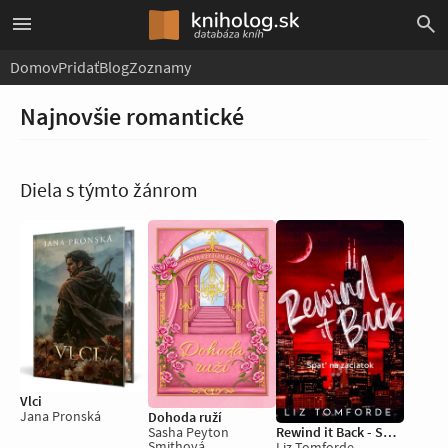
Domov
Pridať
Blog
Zoznamy
Najnovšie romantické
Diela s týmto žánrom
Vlci
Jana Pronská
Dohoda ruží
Sasha Peyton
Rewind it Back - Späť na začiatok
Smithová
Liz Tomforde