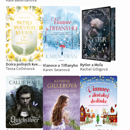
Dcéra poľných kvetov
Rytier a Moľa
Vianoce u Tiffanyho
Tessa Collinsová
Rachel Gilligová
Karen Swanová