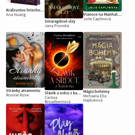
Kráľovstvo hriechov: Pýcha
Vianoce na Manhattane
Ana Huang
Julie Caplinová
Smaragdové slzy
Jana Pronská
Stránky atramentu
Mágia bohémy
Slávik a srdce z kameňa
Ronnie Rune
Michaela Ella
Carissa
Hajduková
Broadbentová