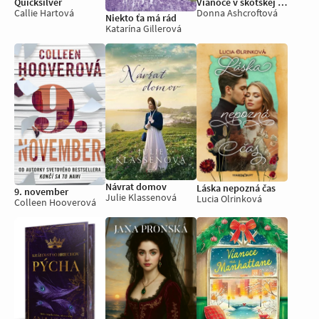
Quicksilver
Vianoce v škótskej dedinke
Callie Hartová
Donna Ashcroftová
Niekto ťa má rád
Katarína Gillerová
Návrat domov
Láska nepozná čas
9. november
Julie Klassenová
Lucia Olrinková
Colleen Hooverová