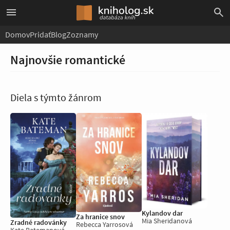
Domov
Pridať
Blog
Zoznamy
Najnovšie romantické
Diela s týmto žánrom
Kylandov dar
Za hranice snov
Mia Sheridanová
Zradné radovánky
Rebecca Yarrosová
Kate Batemanová